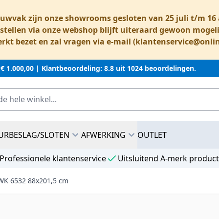
ouwvak zijn onze showrooms gesloten van 25 juli t/m 1
stellen via onze webshop blijft uiteraard gewoon mogeli
rkt bezet en zal vragen via e-mail (
klantenservice@onli
 € 1.000,00 |
Klantbeoordeling: 8.8 uit 1024 beoordelingen.
URBESLAG/SLOTEN
AFWERKING
OUTLET
Professionele klantenservice
Uitsluitend A-merk produc
WK 6532 88x201,5 cm