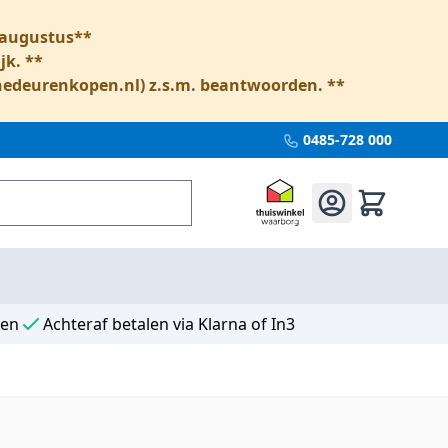
6 augustus**
jk. **
nedeurenkopen.nl
) z.s.m. beantwoorden. **
0485-728 000
ten
Achteraf betalen via Klarna of In3