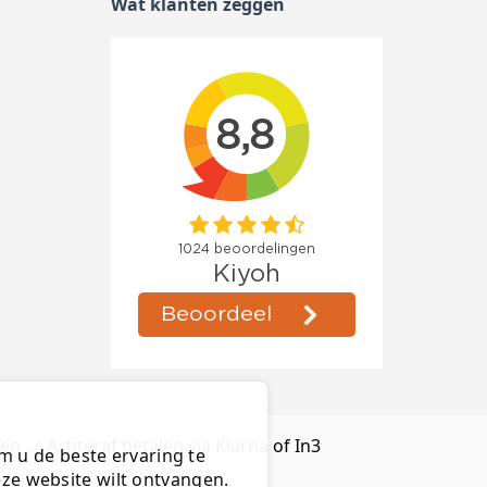
Wat klanten zeggen
ten
Achteraf betalen via Klarna of In3
m u de beste ervaring te
deze website wilt ontvangen.