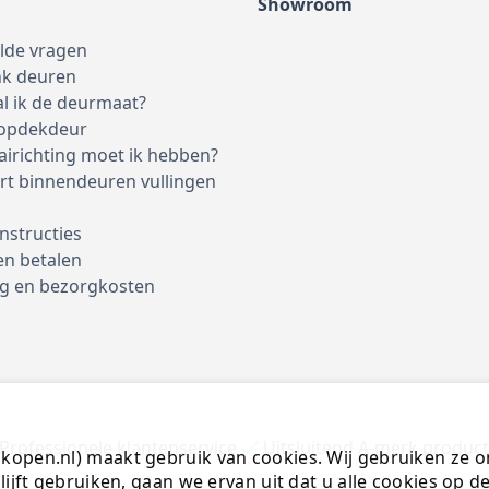
Showroom
elde vragen
nk deuren
l ik de deurmaat?
 opdekdeur
airichting moet ik hebben?
rt binnendeuren vullingen
nstructies
en betalen
g en bezorgkosten
Professionele klantenservice
Uitsluitend A-merk produc
open.nl) maakt gebruik van cookies. Wij gebruiken ze o
lijft gebruiken, gaan we ervan uit dat u alle cookies op 