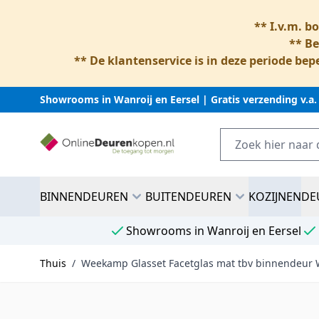
** I.v.m. b
** Be
** De klantenservice is in deze periode bepe
Showrooms in Wanroij en Eersel | Gratis verzending v.a.
Ga naar inhoud
BINNENDEUREN
BUITENDEUREN
KOZIJNEN
DE
Showrooms in Wanroij en Eersel
Thuis
/
Weekamp Glasset Facetglas mat tbv binnendeur 