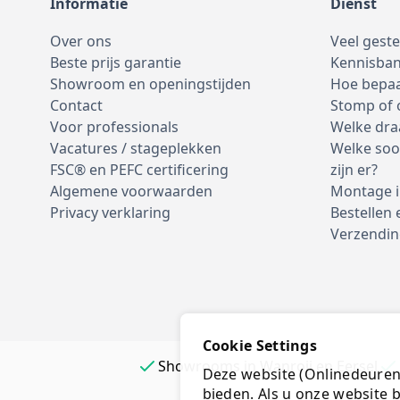
Informatie
Dienst
Over ons
Veel gest
Beste prijs garantie
Kennisba
Showroom en openingstijden
Hoe bepaa
Contact
Stomp of
Voor professionals
Welke dra
Vacatures / stageplekken
Welke soo
FSC® en PEFC certificering
zijn er?
Algemene voorwaarden
Montage i
Privacy verklaring
Bestellen 
Verzendin
Cookie Settings
Showrooms in Wanroij en Eersel
Deze website (Onlinedeurenk
bieden. Als u onze website b