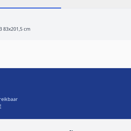
33 83x201,5 cm
reikbaar
!