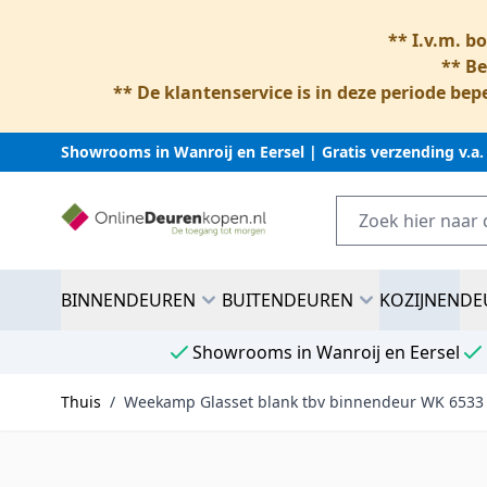
** I.v.m. b
** Be
** De klantenservice is in deze periode bepe
Showrooms in Wanroij en Eersel | Gratis verzending v.a.
Ga naar inhoud
BINNENDEUREN
BUITENDEUREN
KOZIJNEN
DE
Showrooms in Wanroij en Eersel
Thuis
/
Weekamp Glasset blank tbv binnendeur WK 6533