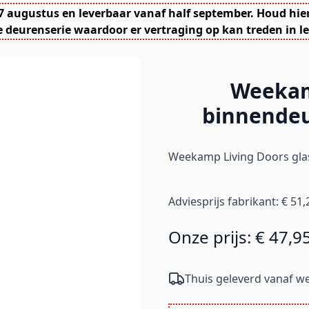
7 augustus en leverbaar vanaf half september. Houd hie
 deurenserie waardoor er vertraging op kan treden in le
Weekam
binnendeu
Weekamp Living Doors glas
Adviesprijs fabrikant:
€ 51,
Onze prijs:
€ 47,9
Thuis geleverd vanaf we