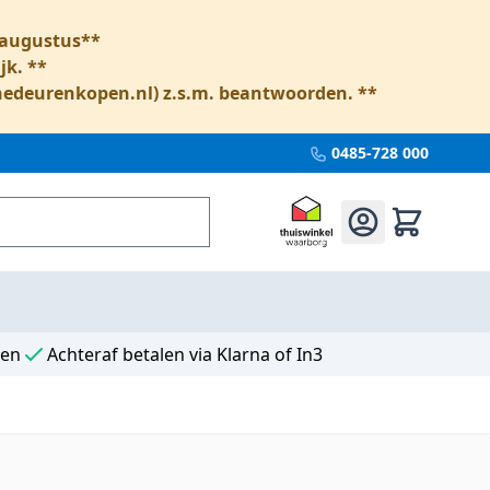
6 augustus**
jk. **
nedeurenkopen.nl
) z.s.m. beantwoorden. **
0485-728 000
ten
Achteraf betalen via Klarna of In3