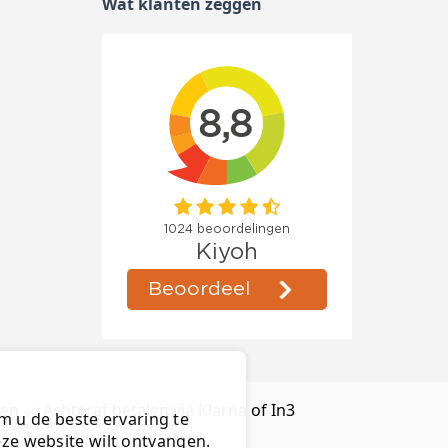
Wat klanten zeggen
ten
Achteraf betalen via Klarna of In3
m u de beste ervaring te
deze website wilt ontvangen.