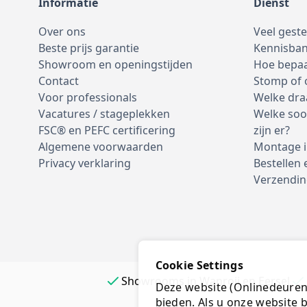
Informatie
Dienst
Over ons
Veel gest
Beste prijs garantie
Kennisba
Showroom en openingstijden
Hoe bepaa
Contact
Stomp of
Voor professionals
Welke dra
Vacatures / stageplekken
Welke soo
FSC® en PEFC certificering
zijn er?
Algemene voorwaarden
Montage i
Privacy verklaring
Bestellen 
Verzendin
Cookie Settings
Showrooms in Wanroij en Eersel
Deze website (Onlinedeurenk
bieden. Als u onze website b