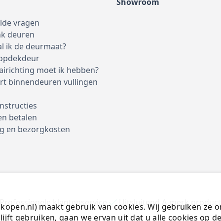
Showroom
elde vragen
nk deuren
l ik de deurmaat?
 opdekdeur
airichting moet ik hebben?
rt binnendeuren vullingen
nstructies
en betalen
g en bezorgkosten
Professionele klantenservice
Uitsluitend A-merk produc
open.nl) maakt gebruik van cookies. Wij gebruiken ze o
lijft gebruiken, gaan we ervan uit dat u alle cookies op 