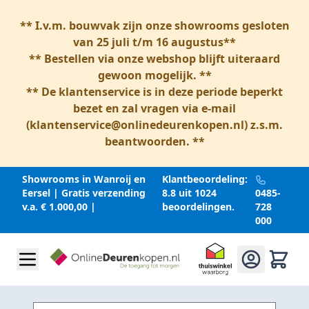
** I.v.m. bouwvak zijn onze showrooms gesloten
van 25 juli t/m 16 augustus**
** Bestellen via onze webshop blijft uiteraard
gewoon mogelijk. **
** De klantenservice is in deze periode beperkt
bezet en zal vragen via e-mail
(
klantenservice@onlinedeurenkopen.nl
) z.s.m.
beantwoorden. **
Showrooms in Wanroij en
Klantbeoordeling:
Eersel | Gratis verzending
8.8 uit 1024
0485-
v.a. € 1.000,00 |
beoordelingen.
728
000
Ga naar inhoud