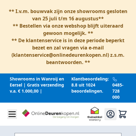
** I.v.m. bouwvak zijn onze showrooms gesloten
van 25 juli t/m 16 augustus**
** Bestellen via onze webshop blijft uiteraard
gewoon mogelijk. **
** De klantenservice is in deze periode beperkt
bezet en zal vragen via e-mail
(
klantenservice@onlinedeurenkopen.nl
) z.s.m.
beantwoorden. **
Showrooms in Wanroij en
Klantbeoordeling:
Eersel | Gratis verzending
8.8 uit 1024
0485-
v.a. € 1.000,00 |
beoordelingen.
728
000
Ga naar inhoud