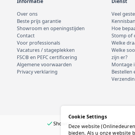
Informatie
Dienst
Over ons
Veel gest
Beste prijs garantie
Kennisba
Showroom en openingstijden
Hoe bepaa
Contact
Stomp of
Voor professionals
Welke dra
Vacatures / stageplekken
Welke soo
FSC® en PEFC certificering
zijn er?
Algemene voorwaarden
Montage i
Privacy verklaring
Bestellen 
Verzendin
Cookie Settings
Showrooms in Wanroij en Eersel
Deze website (Onlinedeurenk
bieden. Als u onze website b