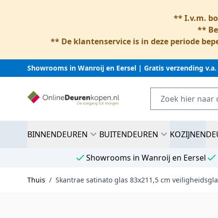
** I.v.m. b
** Be
** De klantenservice is in deze periode bepe
Showrooms in Wanroij en Eersel | Gratis verzending v.a.
Ga naar inhoud
BINNENDEUREN
BUITENDEUREN
KOZIJNEN
DE
Showrooms in Wanroij en Eersel
Thuis
/
Skantrae satinato glas 83x211,5 cm veiligheidsg