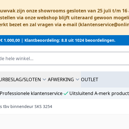
ouwvak zijn onze showrooms gesloten van 25 juli t/m 1
stellen via onze webshop blijft uiteraard gewoon mogeli
rkt bezet en zal vragen via e-mail (
klantenservice@onli
 € 1.000,00 |
Klantbeoordeling: 8.8 uit 1024 beoordelingen.
URBESLAG/SLOTEN
AFWERKING
OUTLET
Professionele klantenservice
Uitsluitend A-merk produc
las tbv binnendeur SKS 3254