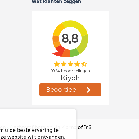
Wat klanten zeggen
ten
Achteraf betalen via Klarna of In3
m u de beste ervaring te
deze website wilt ontvangen.