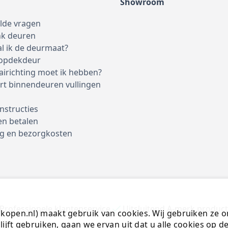
Showroom
elde vragen
nk deuren
l ik de deurmaat?
 opdekdeur
airichting moet ik hebben?
rt binnendeuren vullingen
nstructies
en betalen
g en bezorgkosten
Professionele klantenservice
Uitsluitend A-merk produc
open.nl) maakt gebruik van cookies. Wij gebruiken ze o
lijft gebruiken, gaan we ervan uit dat u alle cookies op 