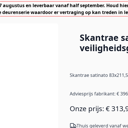
7 augustus en leverbaar vanaf half september. Houd hie
 deurenserie waardoor er vertraging op kan treden in le
Skantrae s
veiligheid
Skantrae satinato 83x211,5
Adviesprijs fabrikant:
€ 396
Onze prijs:
€ 313,
Thuis geleverd vanaf we