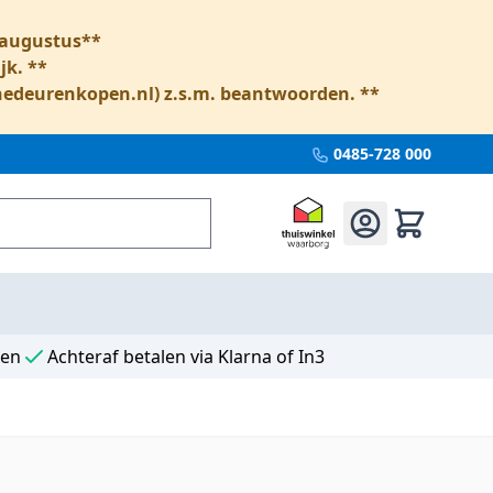
6 augustus**
jk. **
nedeurenkopen.nl
) z.s.m. beantwoorden. **
0485-728 000
ten
Achteraf betalen via Klarna of In3