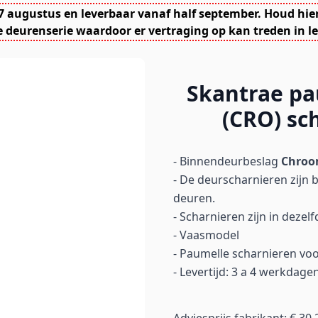
7 augustus en leverbaar vanaf half september. Houd hie
 deurenserie waardoor er vertraging op kan treden in le
Skantrae p
(CRO) sc
- Binnendeurbeslag
Chro
- De deurscharnieren zijn 
deuren.
- Scharnieren zijn in dezel
- Vaasmodel
- Paumelle scharnieren 
- Levertijd: 3 a 4 werkdage