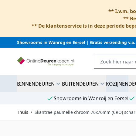
** I.v.m. b
** Be
** De klantenservice is in deze periode bepe
Showrooms in Wanroij en Eersel | Gratis verzending v.a.
Ga naar inhoud
BINNENDEUREN
BUITENDEUREN
KOZIJNEN
DE
Showrooms in Wanroij en Eersel
Thuis
/
Skantrae paumelle chroom 76x76mm (CRO) scharn