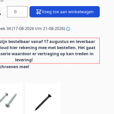
20
Hoeveelheid
5
Voeg toe aan winkelwagen
ek 34 (17-08-2026 t/m 21-08-2026)
ijn bestelbaar vanaf 17 augustus en leverbaar
Houd hier rekening mee met bestellen. Het gaat
erie waardoor er vertraging op kan treden in
levering!
schroeven mee!
n van de carrousel is mogelijk met behulp van de tab-toets
l over te slaan