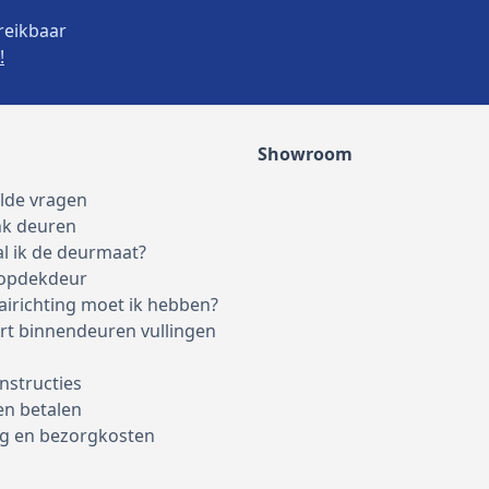
reikbaar
!
Showroom
elde vragen
nk deuren
l ik de deurmaat?
 opdekdeur
airichting moet ik hebben?
rt binnendeuren vullingen
nstructies
en betalen
g en bezorgkosten