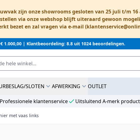
ouwvak zijn onze showrooms gesloten van 25 juli t/m 1
stellen via onze webshop blijft uiteraard gewoon mogeli
rkt bezet en zal vragen via e-mail (
klantenservice@onli
 € 1.000,00 |
Klantbeoordeling: 8.8 uit 1024 beoordelingen.
URBESLAG/SLOTEN
AFWERKING
OUTLET
Professionele klantenservice
Uitsluitend A-merk produc
ier met vaas links