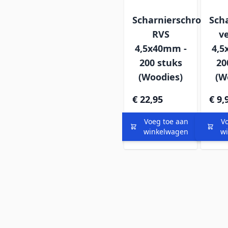
Scharnierschroef
Sch
RVS
ve
4,5x40mm -
4,5
200 stuks
20
(Woodies)
(W
€ 22,95
€ 9,
Voeg toe aan
V
winkelwagen
w