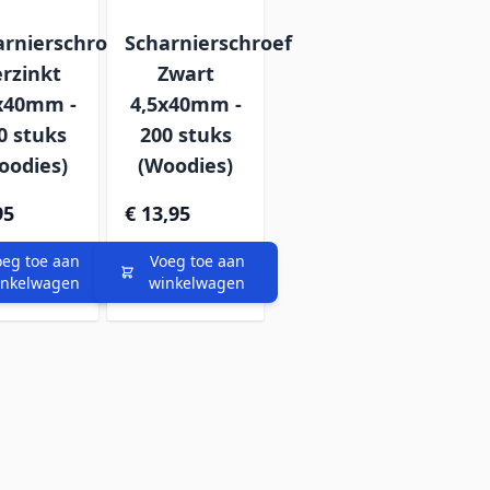
arnierschroef
Scharnierschroef
rzinkt
Zwart
x40mm -
4,5x40mm -
0 stuks
200 stuks
oodies)
(Woodies)
95
€ 13,95
oeg toe aan
Voeg toe aan
inkelwagen
winkelwagen