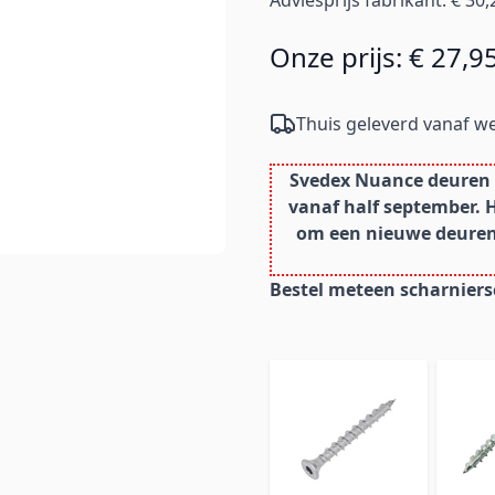
Adviesprijs fabrikant:
€ 30,
Onze prijs:
€ 27,9
Thuis geleverd vanaf we
Svedex Nuance deuren z
vanaf half september. 
om een nieuwe deurens
Bestel meteen scharnier
Navigeren door de elemente
Druk hierop om de carrouse