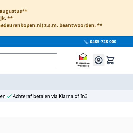
6 augustus**
jk. **
nedeurenkopen.nl
) z.s.m. beantwoorden. **
0485-728 000
ten
Achteraf betalen via Klarna of In3