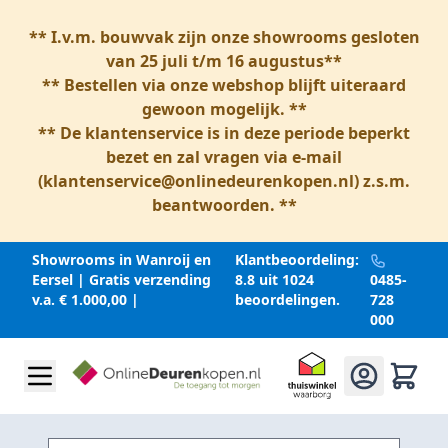
** I.v.m. bouwvak zijn onze showrooms gesloten
van 25 juli t/m 16 augustus**
** Bestellen via onze webshop blijft uiteraard
gewoon mogelijk. **
** De klantenservice is in deze periode beperkt
bezet en zal vragen via e-mail
(
klantenservice@onlinedeurenkopen.nl
) z.s.m.
beantwoorden. **
Showrooms in Wanroij en
Klantbeoordeling:
Eersel | Gratis verzending
8.8 uit 1024
0485-
v.a. € 1.000,00 |
beoordelingen.
728
000
Ga naar inhoud