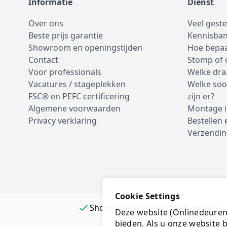
Informatie
Dienst
Over ons
Veel gest
Beste prijs garantie
Kennisba
Showroom en openingstijden
Hoe bepaa
Contact
Stomp of
Voor professionals
Welke dra
Vacatures / stageplekken
Welke soo
FSC® en PEFC certificering
zijn er?
Algemene voorwaarden
Montage i
Privacy verklaring
Bestellen 
Verzendin
Cookie Settings
Showrooms in Wanroij en Eersel
Deze website (Onlinedeurenk
bieden. Als u onze website b