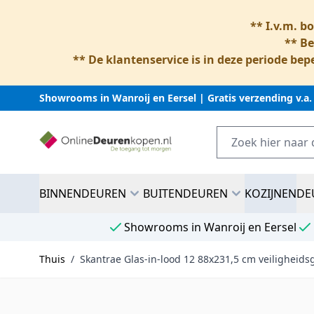
** I.v.m. b
** Be
** De klantenservice is in deze periode bepe
Showrooms in Wanroij en Eersel | Gratis verzending v.a.
Ga naar inhoud
BINNENDEUREN
BUITENDEUREN
KOZIJNEN
DE
Showrooms in Wanroij en Eersel
Thuis
/
Skantrae Glas-in-lood 12 88x231,5 cm veiligheid