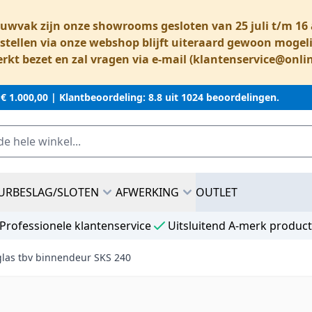
ouwvak zijn onze showrooms gesloten van 25 juli t/m 1
stellen via onze webshop blijft uiteraard gewoon mogeli
rkt bezet en zal vragen via e-mail (
klantenservice@onli
 € 1.000,00 |
Klantbeoordeling: 8.8 uit 1024 beoordelingen.
URBESLAG/SLOTEN
AFWERKING
OUTLET
Professionele klantenservice
Uitsluitend A-merk produc
sglas tbv binnendeur SKS 240