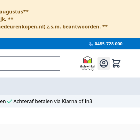
6 augustus**
jk. **
nedeurenkopen.nl
) z.s.m. beantwoorden. **
0485-728 000
ten
Achteraf betalen via Klarna of In3