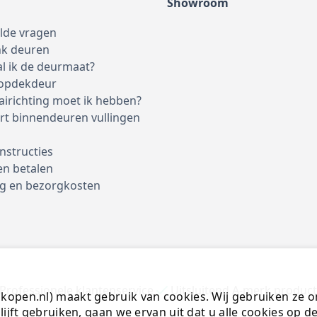
Showroom
elde vragen
nk deuren
l ik de deurmaat?
 opdekdeur
airichting moet ik hebben?
rt binnendeuren vullingen
nstructies
en betalen
g en bezorgkosten
Professionele klantenservice
Uitsluitend A-merk produc
open.nl) maakt gebruik van cookies. Wij gebruiken ze o
lijft gebruiken, gaan we ervan uit dat u alle cookies op 