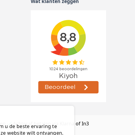
Wat klanten zeggen
ten
Achteraf betalen via Klarna of In3
m u de beste ervaring te
deze website wilt ontvangen.