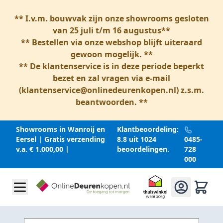
** I.v.m. bouwvak zijn onze showrooms gesloten
van 25 juli t/m 16 augustus**
** Bestellen via onze webshop blijft uiteraard
gewoon mogelijk. **
** De klantenservice is in deze periode beperkt
bezet en zal vragen via e-mail
(
klantenservice@onlinedeurenkopen.nl
) z.s.m.
beantwoorden. **
Showrooms in Wanroij en
Klantbeoordeling:
Eersel | Gratis verzending
8.8 uit 1024
0485-
v.a. € 1.000,00 |
beoordelingen.
728
000
Ga naar inhoud