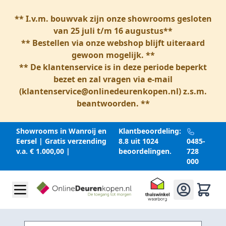
** I.v.m. bouwvak zijn onze showrooms gesloten
van 25 juli t/m 16 augustus**
** Bestellen via onze webshop blijft uiteraard
gewoon mogelijk. **
** De klantenservice is in deze periode beperkt
bezet en zal vragen via e-mail
(
klantenservice@onlinedeurenkopen.nl
) z.s.m.
beantwoorden. **
Showrooms in Wanroij en
Klantbeoordeling:
Eersel | Gratis verzending
8.8 uit 1024
0485-
v.a. € 1.000,00 |
beoordelingen.
728
000
Ga naar inhoud