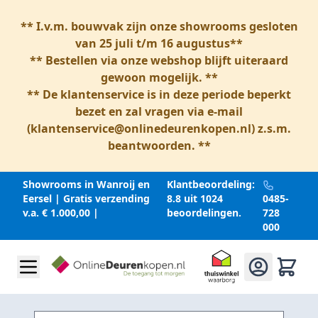
** I.v.m. bouwvak zijn onze showrooms gesloten
van 25 juli t/m 16 augustus**
** Bestellen via onze webshop blijft uiteraard
gewoon mogelijk. **
** De klantenservice is in deze periode beperkt
bezet en zal vragen via e-mail
(
klantenservice@onlinedeurenkopen.nl
) z.s.m.
beantwoorden. **
Showrooms in Wanroij en
Klantbeoordeling:
Eersel | Gratis verzending
8.8 uit 1024
0485-
v.a. € 1.000,00 |
beoordelingen.
728
000
Ga naar inhoud